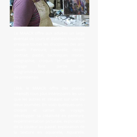
Le MAACR offre aux adultes un large
éventail de cours et d’ateliers touchant
presque toutes les disciplines des arts
visuels. Peinture, aquarelle, dessin,
portrait, pastel, techniques mixtes,
calligraphie, croquis et carnet de
voyage font partie des
programmations d’automne, d’hiver et
de printemps.
L’été, le MAACR offre des ateliers
intensifs tous plus intéressants les uns
que les autres et s’étalant sur une ou
deux journées. En voici quelques-uns :
croquis et carnet de voyage,
développer sa créativité en peinture,
expérimentation picturale, exploration
de la couleur au pastel, exploration de
la texture en aquarelle, Aquarelle,