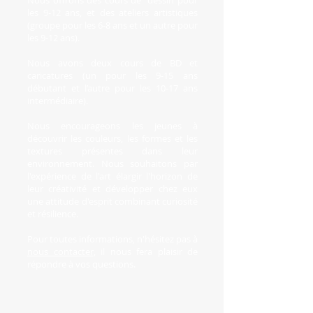
Nous offrons des cours de dessin pour
les 9-12 ans, et des ateliers artistiques
(groupe pour les 6-8 ans et un autre pour
les 9-12 ans).
Nous avons deux cours de BD et
caricatures (un pour les 9-15 ans
débutant et l’autre pour les 10-17 ans
intermédiaire).
Nous encourageons les jeunes à
découvrir les couleurs, les formes et les
textures présentes dans leur
environnement. Nous souhaitons par
l'expérience de l'art élargir l'horizon de
leur créativité et développer chez eux
une attitude d'esprit combinant curiosité
et résilience.
Pour toutes informations, n'hésitez pas à
nous contacter
, il nous fera plaisir de
répondre à vos questions.