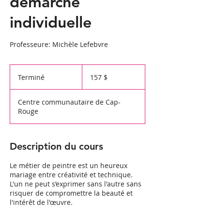
démarche
individuelle
Professeure: Michèle Lefebvre
157 dollars
canadiens
Terminé
T
157 $
e
r
Centre communautaire de Cap-
m
Rouge
i
n
é
Description du cours
Le métier de peintre est un heureux
mariage entre créativité et technique.
L'un ne peut s’exprimer sans l'autre sans
risquer de compromettre la beauté et
l'intérêt de l'œuvre.